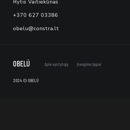
Rytis Vaitiekūnas
+370 627 03386
obelu@constra.lt
OBELÚ
Apie vystytoją
Įrengimo lygiai
2024 © OBELÚ